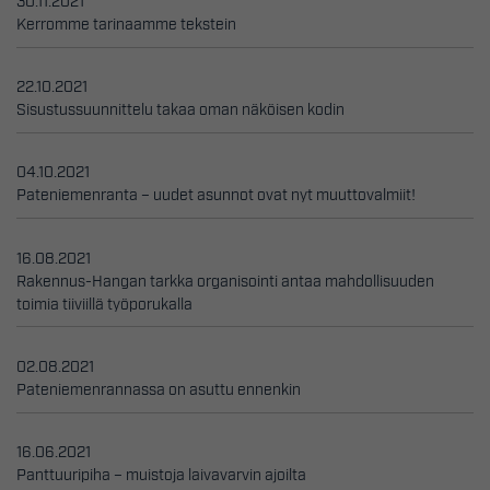
30.11.2021
Kerromme tarinaamme tekstein
22.10.2021
Sisustussuunnittelu takaa oman näköisen kodin
04.10.2021
Pateniemenranta – uudet asunnot ovat nyt muuttovalmiit!
16.08.2021
Rakennus-Hangan tarkka organisointi antaa mahdollisuuden
toimia tiiviillä työporukalla
02.08.2021
Pateniemenrannassa on asuttu ennenkin
16.06.2021
Panttuuripiha – muistoja laivavarvin ajoilta