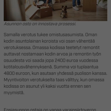
Asunnon osto on innostava prosessi.
Samalla verotus tukee omistusasumista. Oman
kodin asuntolainan koroista voi osan vähentää
verotuksessa. Omassa kodissa teetetyt remontit
auttavat nostamaan kodin arvoa ja remontin työn
osuudesta voi saada jopa 2400 euroa vuodessa
kotitalousvähennyksenä. Summa voi tuplaantua
4800 euroon, kun asutaan yhdessä puolison kanssa.
Myyntivoiton verotukselta taas välttyy, kun omassa
kodissa on asunut yli kaksi vuotta ennen sen
myymistä.
Ensiasunnon ostaja on vapaa varainsiirtoveron