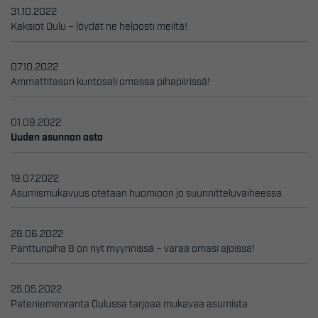
31.10.2022
Kaksiot Oulu – löydät ne helposti meiltä!
07.10.2022
Ammattitason kuntosali omassa pihapiirissä!
01.09.2022
Uuden asunnon osto
19.07.2022
Asumismukavuus otetaan huomioon jo suunnitteluvaiheessa
28.06.2022
Pantturipiha 8 on nyt myynnissä – varaa omasi ajoissa!
25.05.2022
Pateniemenranta Oulussa tarjoaa mukavaa asumista