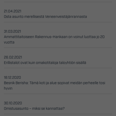
21.04.2021
Osta asunto merellisestä Veneenveistäjänrannasta
31.03.2021
Ammattitaitoiseen Rakennus-Hankaan on voinut luottaa jo 20
vuotta
26.02.2021
Erillistalot ovat kuin omakotitaloja taloyhtiön sisällä
18.12.2020
Besnik Berisha: Tämä koti ja alue sopivat meidän perheelle tosi
hyvin
30.10.2020
Omistusasunto – miksi se kannattaa?