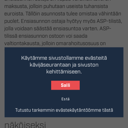
maksusta, jolloin puhutaan useista tuhansista
euroista. Tällöin asunnosta tulee omistaa vähintään
puolet. Ensiasunnon ostaja hyötyy myös ASP-tilistä,
jolla voidaan säästää ensiasuntoa varten. ASP-
tilissä ensiasunnon ostoon voi saada
valtiontakausta, jolloin omarahoitusosuus on
vastaavasti pienempi. Valtio tarjoaa ASP-tilissä
Käytämme sivustollamme evästeitä
myös tukea korkeiden korkojen varalta.
kävijäseurantaan ja sivuston
kehittämiseen.
Oma asunto on vapaasti
Salli
muokattavissa ja
Estä
remontoitavissa asujansa
Tutustu tarkemmin evästekäytäntöömme tästä
näköiseksi