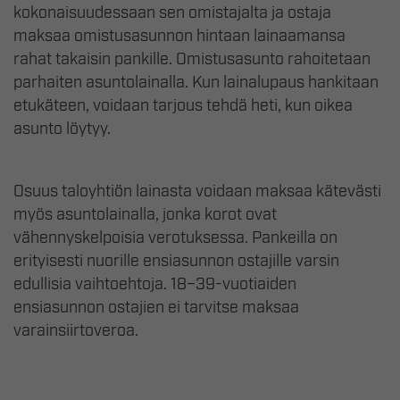
kokonaisuudessaan sen omistajalta ja ostaja
maksaa omistusasunnon hintaan lainaamansa
rahat takaisin pankille. Omistusasunto rahoitetaan
parhaiten asuntolainalla. Kun lainalupaus hankitaan
etukäteen, voidaan tarjous tehdä heti, kun oikea
asunto löytyy.
Osuus taloyhtiön lainasta voidaan maksaa kätevästi
myös asuntolainalla, jonka korot ovat
vähennyskelpoisia verotuksessa. Pankeilla on
erityisesti nuorille ensiasunnon ostajille varsin
edullisia vaihtoehtoja. 18–39-vuotiaiden
ensiasunnon ostajien ei tarvitse maksaa
varainsiirtoveroa.