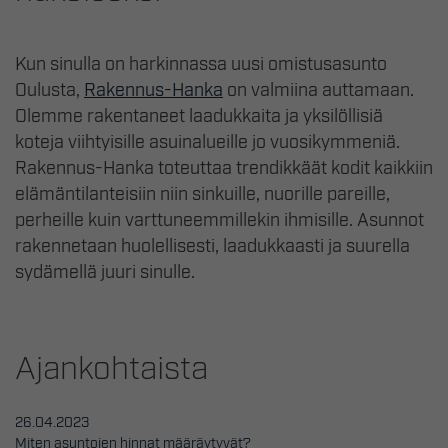
Kun sinulla on harkinnassa uusi omistusasunto
Oulusta,
Rakennus-Hanka
on valmiina auttamaan.
Olemme rakentaneet laadukkaita ja yksilöllisiä
koteja viihtyisille asuinalueille jo vuosikymmeniä.
Rakennus-Hanka toteuttaa trendikkäät kodit kaikkiin
elämäntilanteisiin niin sinkuille, nuorille pareille,
perheille kuin varttuneemmillekin ihmisille. Asunnot
rakennetaan huolellisesti, laadukkaasti ja suurella
sydämellä juuri sinulle.
Ajankohtaista
26.04.2023
Miten asuntojen hinnat määräytyvät?