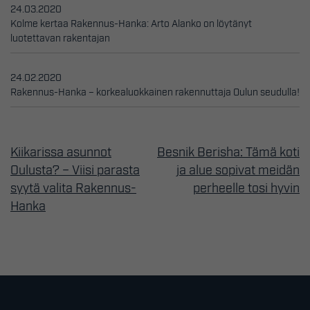
24.03.2020
Kolme kertaa Rakennus-Hanka: Arto Alanko on löytänyt
luotettavan rakentajan
24.02.2020
Rakennus-Hanka – korkealuokkainen rakennuttaja Oulun seudulla!
Kiikarissa asunnot
Besnik Berisha: Tämä koti
Artikkelien
Oulusta? – Viisi parasta
ja alue sopivat meidän
selaus
syytä valita Rakennus-
perheelle tosi hyvin
Hanka