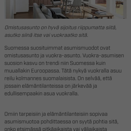
Omistusasunto on hyvä sijoitus riippumatta siitä,
asutko siinä itse vai vuokraatko sitä.
Suomessa suosituimmat asumismuodot ovat
omistusasunto ja vuokra-asunto. Vuokra-asumisen
suosion kasvu on trendi niin Suomessa kuin
muuallakin Euroopassa. Tätä nykyä vuokralla asuu
reilu kolmannes suomalaisista. On selvää, että
jossain elämäntilanteissa on järkevää ja
edullisempaakin asua vuokralla.
Omiin tarpeisiin ja elämäntilanteisiin sopivaa
asumismuotoa pohdittaessa on syytä pohtia sitä,
onko etsimässä pitkäaikaista vai väliaikaista