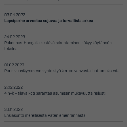
03.04.2023
Lapsiperhe arvostaa sujuvaa ja turvallista arkea
24.02.2023
Rakennus-Hangalla kestävä rakentaminen näkyy käytännön
tekoina
01.02.2023
Parin vuosikymmenen yhteistyö kertoo vahvasta luottamuksesta
27.12.2022
4 h+k – tilava koti parantaa asumisen mukavuutta reilusti
30.11.2022
Ensiasunto merellisestä Pateniemenrannasta