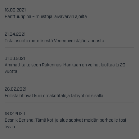
16.06.2021
Panttuuripiha – muistoja laivavarvin ajoilta
21.04.2021
Osta asunto merellisestä Veneenveistäjänrannasta
31.03.2021
Ammattitaitoiseen Rakennus-Hankaan on voinut luottaa jo 20
vuotta
26.02.2021
Erillistalot ovat kuin omakotitaloja taloyhtiön sisällä
18.12.2020
Besnik Berisha: Tämä koti ja alue sopivat meidän perheelle tosi
hyvin