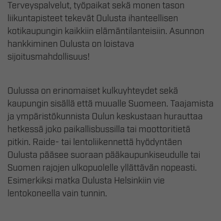
Terveyspalvelut, työpaikat sekä monen tason
liikuntapisteet tekevät Oulusta ihanteellisen
kotikaupungin kaikkiin elämäntilanteisiin. Asunnon
hankkiminen Oulusta on loistava
sijoitusmahdollisuus!
Oulussa on erinomaiset kulkuyhteydet sekä
kaupungin sisällä että muualle Suomeen. Taajamista
ja ympäristökunnista Oulun keskustaan hurauttaa
hetkessä joko paikallisbussilla tai moottoritietä
pitkin. Raide- tai lentoliikennettä hyödyntäen
Oulusta pääsee suoraan pääkaupunkiseudulle tai
Suomen rajojen ulkopuolelle yllättävän nopeasti.
Esimerkiksi matka Oulusta Helsinkiin vie
lentokoneella vain tunnin.