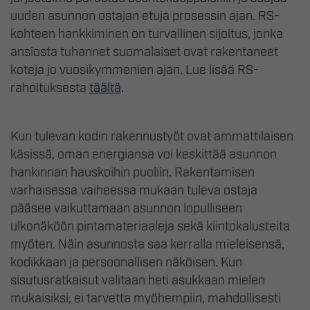
uuden asunnon ostajan etuja prosessin ajan. RS-
kohteen hankkiminen on turvallinen sijoitus, jonka
ansiosta tuhannet suomalaiset ovat rakentaneet
koteja jo vuosikymmenien ajan. Lue lisää RS-
rahoituksesta
täältä
.
Kun tulevan kodin rakennustyöt ovat ammattilaisen
käsissä, oman energiansa voi keskittää asunnon
hankinnan hauskoihin puoliin. Rakentamisen
varhaisessa vaiheessa mukaan tuleva ostaja
pääsee vaikuttamaan asunnon lopulliseen
ulkonäköön pintamateriaaleja sekä kiintokalusteita
myöten. Näin asunnosta saa kerralla mieleisensä,
kodikkaan ja persoonallisen näköisen. Kun
sisutusratkaisut valitaan heti asukkaan mielen
mukaisiksi, ei tarvetta myöhempiin, mahdollisesti