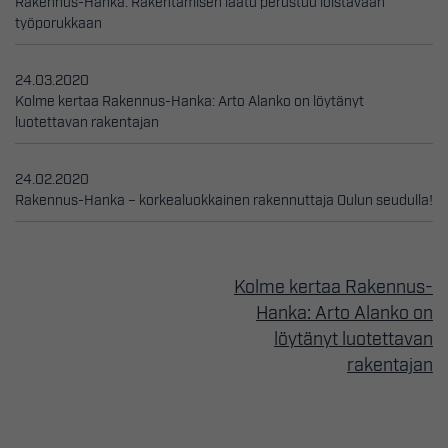
Rakennus-Hanka: Rakentamisen laatu perustuu loistavaan
työporukkaan
24.03.2020
Kolme kertaa Rakennus-Hanka: Arto Alanko on löytänyt
luotettavan rakentajan
24.02.2020
Rakennus-Hanka – korkealuokkainen rakennuttaja Oulun seudulla!
Kolme kertaa Rakennus-
Artikkelien
Hanka: Arto Alanko on
selaus
löytänyt luotettavan
rakentajan