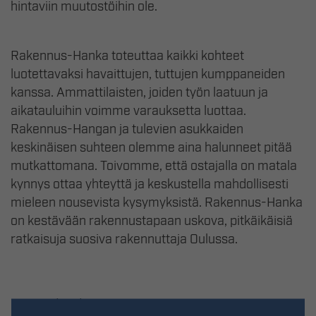
hintaviin muutostöihin ole.
Rakennus-Hanka toteuttaa kaikki kohteet
luotettavaksi havaittujen, tuttujen kumppaneiden
kanssa. Ammattilaisten, joiden työn laatuun ja
aikatauluihin voimme varauksetta luottaa.
Rakennus-Hangan ja tulevien asukkaiden
keskinäisen suhteen olemme aina halunneet pitää
mutkattomana. Toivomme, että ostajalla on matala
kynnys ottaa yhteyttä ja keskustella mahdollisesti
mieleen nousevista kysymyksistä. Rakennus-Hanka
on kestävään rakennustapaan uskova, pitkäikäisiä
ratkaisuja suosiva rakennuttaja Oulussa.
Ajankohtaista