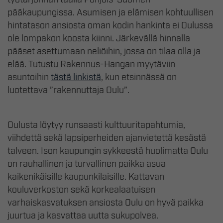
pääkaupungissa. Asumisen ja elämisen kohtuullisen
hintatason ansiosta oman kodin hankinta ei Oulussa
ole lompakon koosta kiinni. Järkevällä hinnalla
pääset asettumaan neliöihin, jossa on tilaa olla ja
elää. Tutustu Rakennus-Hangan myytäviin
asuntoihin
tästä linkistä
, kun etsinnässä on
luotettava ”rakennuttaja Oulu”.
Oulusta löytyy runsaasti kulttuuritapahtumia,
viihdettä sekä lapsiperheiden ajanvietettä kesästä
talveen. Ison kaupungin sykkeestä huolimatta Oulu
on rauhallinen ja turvallinen paikka asua
kaikenikäisille kaupunkilaisille. Kattavan
kouluverkoston sekä korkealaatuisen
varhaiskasvatuksen ansiosta Oulu on hyvä paikka
juurtua ja kasvattaa uutta sukupolvea.