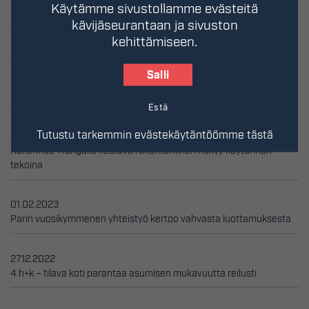
Käytämme sivustollamme evästeitä
kävijäseurantaan ja sivuston
26.04.2023
kehittämiseen.
Miten asuntojen hinnat määräytyvät?
Salli
03.04.2023
Lapsiperhe arvostaa sujuvaa ja turvallista arkea
Estä
Tutustu tarkemmin evästekäytäntöömme tästä
24.02.2023
Rakennus-Hangalla kestävä rakentaminen näkyy käytännön
tekoina
01.02.2023
Parin vuosikymmenen yhteistyö kertoo vahvasta luottamuksesta
27.12.2022
4 h+k – tilava koti parantaa asumisen mukavuutta reilusti