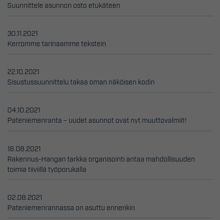
Suunnittele asunnon osto etukäteen
30.11.2021
Kerromme tarinaamme tekstein
22.10.2021
Sisustussuunnittelu takaa oman näköisen kodin
04.10.2021
Pateniemenranta – uudet asunnot ovat nyt muuttovalmiit!
16.08.2021
Rakennus-Hangan tarkka organisointi antaa mahdollisuuden
toimia tiiviillä työporukalla
02.08.2021
Pateniemenrannassa on asuttu ennenkin