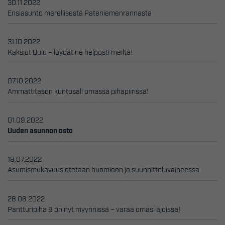
30.11.2022
Ensiasunto merellisestä Pateniemenrannasta
31.10.2022
Kaksiot Oulu – löydät ne helposti meiltä!
07.10.2022
Ammattitason kuntosali omassa pihapiirissä!
01.09.2022
Uuden asunnon osto
19.07.2022
Asumismukavuus otetaan huomioon jo suunnitteluvaiheessa
28.06.2022
Pantturipiha 8 on nyt myynnissä – varaa omasi ajoissa!