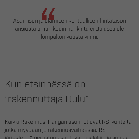
Asumisen ja elämisen kohtuullisen hintatason
ansiosta oman kodin hankinta ei Oulussa ole
lompakon koosta kiinni.
Kun etsinnässä on
”rakennuttaja Oulu”
Kaikki Rakennus-Hangan asunnot ovat RS-kohteita,
jotka myydään jo rakennusvaiheessa. RS-
järjestelmä perustuu asuntokauppalakiin ja suojaa