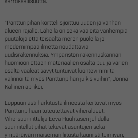
kerroksellisuutta.
”Pantturipihan kortteli sijoittuu uuden ja vanhan
alueen rajalle. Lähellä on sekä vaaleita vanhempia
puutaloja että toisaalta meren puolella jo
modernimpaa ilmettä noudattavia
uudisrakennuksia. Ympäristön rakennuskannan
huomioon ottaen materiaalien osalta puu ja värien
osalta vaaleat sävyt tuntuivat luontevimmilta
valinnoilta myös Pantturipihan julkisivuihin”, Jonna
Kallinen aprikoi.
Loppuun asti harkitusta ilmeestä kertovat myös
Pantturipihaan toteutettavat viheralueet.
Vihersuunnittelija Eeva Huuhtasen johdolla
suunnitellut pihat tekevät asuntojen sekä
ympäröivän maiseman liitosta kauniisti toimivan,