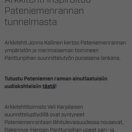
Pateniemenrannan
tunnelmasta
Arkkitehti Jonna Kallinen kertoo Pateniemenrannan
ympäristön ja merimaiseman toimineen
Pantturipihan suunnittelutyön punaisena lankana.
Tutustu Pateniemen rannan ainutlaatuisiin
uudiskohteisiin
tästä
!
Arkkitehtitoimisto Veli Karjalaisen
suunnittelupöydillä ovat syntyneet
Pateniemenrantaan lähitulevaisuudessa nousevat,
Rakennus-Hangan Pantturipihan upeat pari- ja