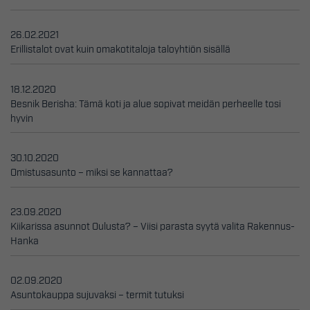
26.02.2021
Erillistalot ovat kuin omakotitaloja taloyhtiön sisällä
18.12.2020
Besnik Berisha: Tämä koti ja alue sopivat meidän perheelle tosi
hyvin
30.10.2020
Omistusasunto – miksi se kannattaa?
23.09.2020
Kiikarissa asunnot Oulusta? – Viisi parasta syytä valita Rakennus-
Hanka
02.09.2020
Asuntokauppa sujuvaksi – termit tutuksi