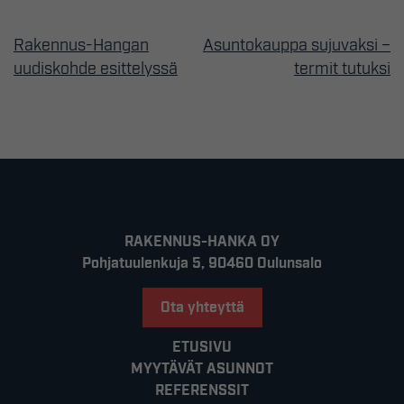
Rakennus-Hangan
Asuntokauppa sujuvaksi –
Artikkelien
uudiskohde esittelyssä
termit tutuksi
selaus
RAKENNUS-HANKA OY
Pohjatuulenkuja 5, 90460 Oulunsalo
Ota yhteyttä
ETUSIVU
MYYTÄVÄT ASUNNOT
REFERENSSIT