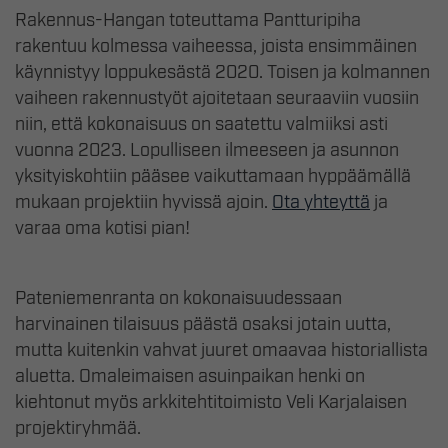
Rakennus-Hangan toteuttama Pantturipiha
rakentuu kolmessa vaiheessa, joista ensimmäinen
käynnistyy loppukesästä 2020. Toisen ja kolmannen
vaiheen rakennustyöt ajoitetaan seuraaviin vuosiin
niin, että kokonaisuus on saatettu valmiiksi asti
vuonna 2023. Lopulliseen ilmeeseen ja asunnon
yksityiskohtiin pääsee vaikuttamaan hyppäämällä
mukaan projektiin hyvissä ajoin.
Ota yhteyttä
ja
varaa oma kotisi pian!
Pateniemenranta on kokonaisuudessaan
harvinainen tilaisuus päästä osaksi jotain uutta,
mutta kuitenkin vahvat juuret omaavaa historiallista
aluetta. Omaleimaisen asuinpaikan henki on
kiehtonut myös arkkitehtitoimisto Veli Karjalaisen
projektiryhmää.