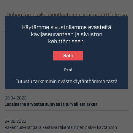
”Onhan tämä aika ainutlaatuinen ympäristö Oulussa.
Alueen tunnelmasta on hyvä hakea inspiraatiota”,
Käytämme sivustollamme evästeitä
Jonna Kallinen kertoo.
kävijäseurantaan ja sivuston
kehittämiseen.
Salli
Ajankohtaista
Estä
26.04.2023
Tutustu tarkemmin evästekäytäntöömme tästä
Miten asuntojen hinnat määräytyvät?
03.04.2023
Lapsiperhe arvostaa sujuvaa ja turvallista arkea
24.02.2023
Rakennus-Hangalla kestävä rakentaminen näkyy käytännön