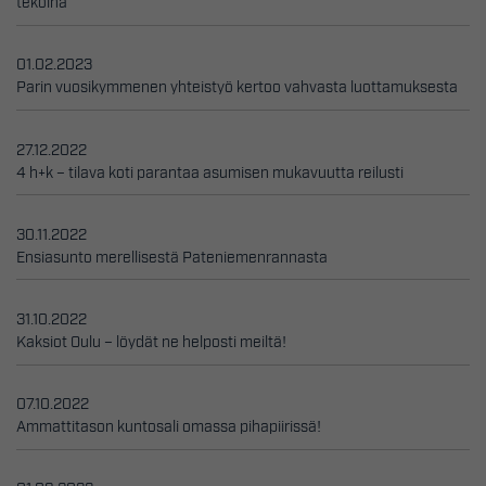
tekoina
01.02.2023
Parin vuosikymmenen yhteistyö kertoo vahvasta luottamuksesta
27.12.2022
4 h+k – tilava koti parantaa asumisen mukavuutta reilusti
30.11.2022
Ensiasunto merellisestä Pateniemenrannasta
31.10.2022
Kaksiot Oulu – löydät ne helposti meiltä!
07.10.2022
Ammattitason kuntosali omassa pihapiirissä!