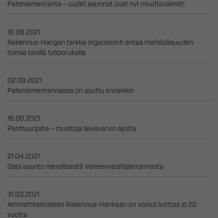
Pateniemenranta – uudet asunnot ovat nyt muuttovalmiit!
16.08.2021
Rakennus-Hangan tarkka organisointi antaa mahdollisuuden
toimia tiiviillä työporukalla
02.08.2021
Pateniemenrannassa on asuttu ennenkin
16.06.2021
Panttuuripiha – muistoja laivavarvin ajoilta
21.04.2021
Osta asunto merellisestä Veneenveistäjänrannasta
31.03.2021
Ammattitaitoiseen Rakennus-Hankaan on voinut luottaa jo 20
vuotta