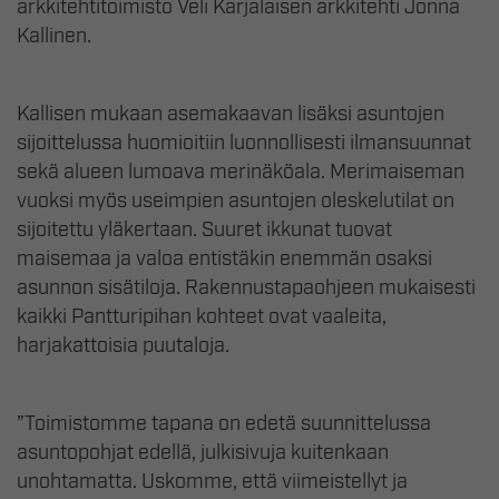
arkkitehtitoimisto Veli Karjalaisen arkkitehti Jonna
Kallinen.
Kallisen mukaan asemakaavan lisäksi asuntojen
sijoittelussa huomioitiin luonnollisesti ilmansuunnat
sekä alueen lumoava merinäköala. Merimaiseman
vuoksi myös useimpien asuntojen oleskelutilat on
sijoitettu yläkertaan. Suuret ikkunat tuovat
maisemaa ja valoa entistäkin enemmän osaksi
asunnon sisätiloja. Rakennustapaohjeen mukaisesti
kaikki Pantturipihan kohteet ovat vaaleita,
harjakattoisia puutaloja.
”Toimistomme tapana on edetä suunnittelussa
asuntopohjat edellä, julkisivuja kuitenkaan
unohtamatta. Uskomme, että viimeistellyt ja