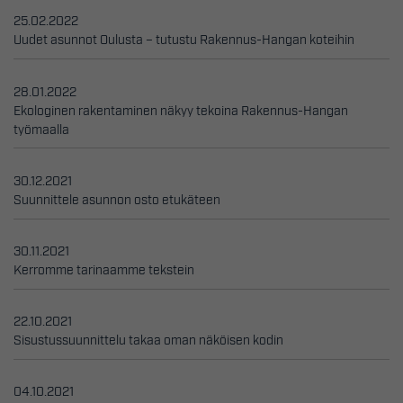
25.02.2022
Uudet asunnot Oulusta – tutustu Rakennus-Hangan koteihin
28.01.2022
Ekologinen rakentaminen näkyy tekoina Rakennus-Hangan
työmaalla
30.12.2021
Suunnittele asunnon osto etukäteen
30.11.2021
Kerromme tarinaamme tekstein
22.10.2021
Sisustussuunnittelu takaa oman näköisen kodin
04.10.2021