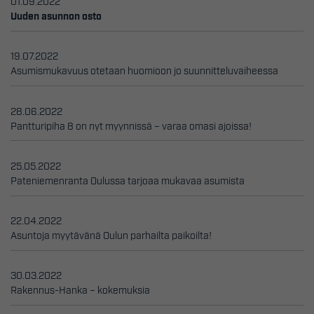
01.09.2022
Uuden asunnon osto
19.07.2022
Asumismukavuus otetaan huomioon jo suunnitteluvaiheessa
28.06.2022
Pantturipiha 8 on nyt myynnissä – varaa omasi ajoissa!
25.05.2022
Pateniemenranta Oulussa tarjoaa mukavaa asumista
22.04.2022
Asuntoja myytävänä Oulun parhailta paikoilta!
30.03.2022
Rakennus-Hanka – kokemuksia