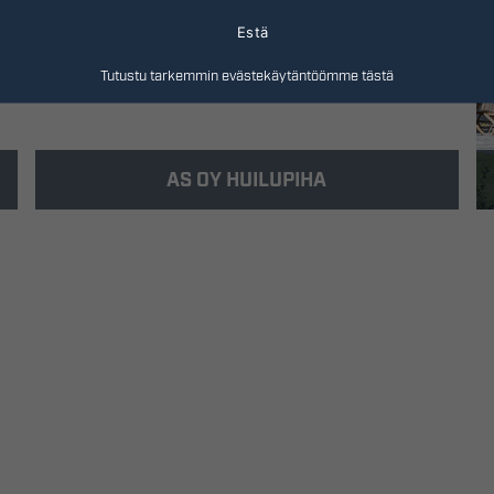
Estä
Tutustu tarkemmin evästekäytäntöömme tästä
AS OY HUILUPIHA
Rakennus-Hanka rakensi Poikkihuiluntielle
yhteensä 10 paritaloasuntoa kooltaan 61,5 –
112 m2.