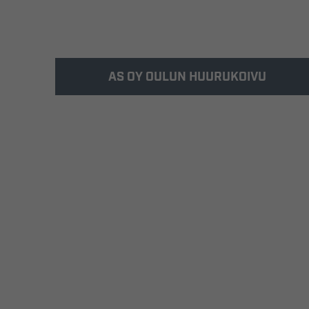
AS OY OULUN HUURUKOIVU
Rakennus-Hanka rakensi Kiulukankaan
asuinalueelle 1- ja 2-kerroksisia rivi- ja
paritalohuoneistoja Huurumännyn jatkoksi.
Kohde käsittää 15 hyvin suunniteltua
huoneistoa.