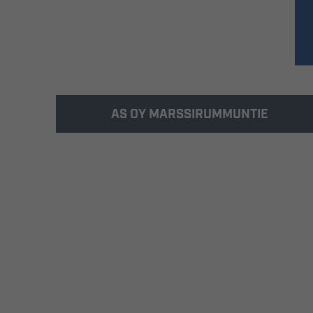
AS OY MARSSIRUMMUNTIE
Rakennus-Hanka rakensi
Marssirummuntielle 10 yksitasoista
erillistaloa kooltaan 84 – 108 m2.