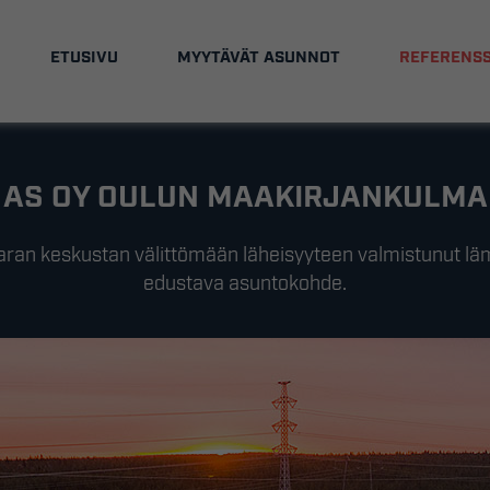
ETUSIVU
MYYTÄVÄT ASUNNOT
REFERENSS
AS OY OULUN MAAKIRJANKULMA
ran keskustan välittömään läheisyyteen valmistunut lämm
edustava asuntokohde.