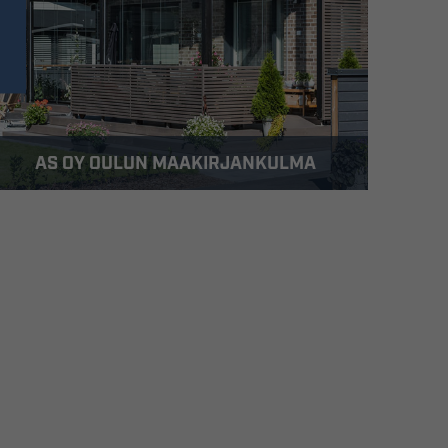
AS OY OULUN MAAKIRJANKULMA
Maakirjankulma on keväällä 2019
Hiukkavaaran keskustan välittömään
läheisyyteen valmistunut lämmin ja linjakas
tämän päivän arkkitehtuuria edustava
asuntokohde.