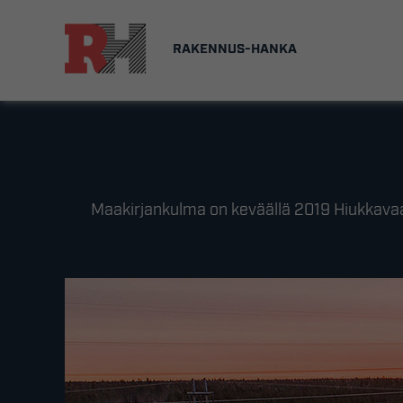
Skip
to
RAKENNUS-HANKA
content
Maakirjankulma on keväällä 2019 Hiukkavaa