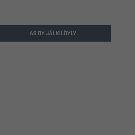
AS OY JÄLKILÖYLY
Kohde valmistui 2015 Oulun Kiulukankaalle.