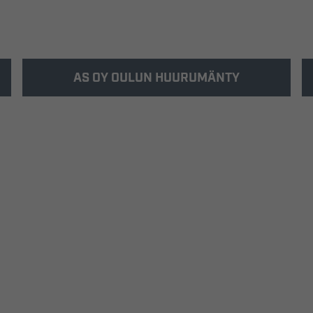
AS OY OULUN HUURUMÄNTY
Rakennus-Hanka rakensi Kiulukankaan
asuinalueelle 1- ja 2-kerroksisia rivi- ja
paritalohuoneistoja.