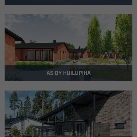
Rakennus-Hanka rakensi Marssirummuntielle 10
yksitasoista erillistaloa kooltaan 84 – 108 m2.
AS OY HUILUPIHA
Rakennus-Hanka rakensi Poikkihuiluntielle
yhteensä 10 paritaloasuntoa kooltaan 61,5 – 112
m2.