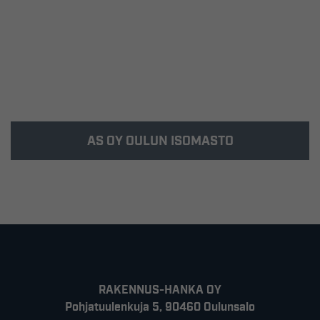
Toppilansaareen.
AS OY OULUN ISOMASTO
Kohde valmistui keväällä 2005 Oulun
Asuntomessualueelle Fokkatielle.
RAKENNUS-HANKA OY
Pohjatuulenkuja 5, 90460 Oulunsalo