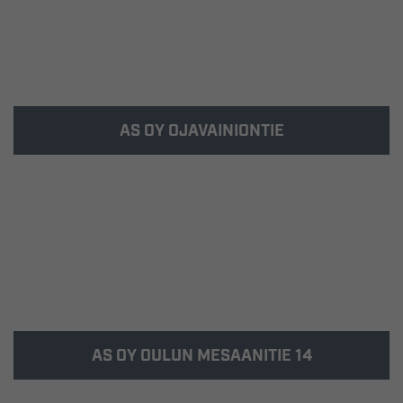
AS OY OJAVAINIONTIE
Kohde valmistui 2014 Oulun Kaakkuriin.
AS OY OULUN MESAANITIE 14
Kohde valmistui syksyllä 2007 Oulun