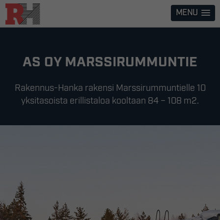
Skip
MENU
to
content
AS OY MARSSIRUMMUNTIE
Rakennus-Hanka rakensi Marssirummuntielle 10
yksitasoista erillistaloa kooltaan 84 – 108 m2.