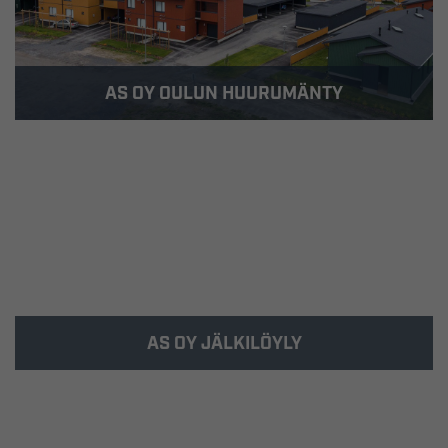
AS OY OULUN HUURUMÄNTY
Rakennus-Hanka rakensi Kiulukankaan
asuinalueelle 1- ja 2-kerroksisia rivi- ja
paritalohuoneistoja.
AS OY JÄLKILÖYLY
Kohde valmistui 2015 Oulun Kiulukankaalle.