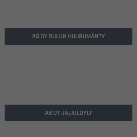
AS OY OULUN HUURUMÄNTY
Rakennus-Hanka rakensi Kiulukankaan
asuinalueelle 1- ja 2-kerroksisia rivi- ja
paritalohuoneistoja.
AS OY JÄLKILÖYLY
Kohde valmistui 2015 Oulun Kiulukankaalle.