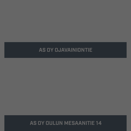
AS OY OJAVAINIONTIE
Kohde valmistui 2014 Oulun Kaakkuriin.
AS OY OULUN MESAANITIE 14