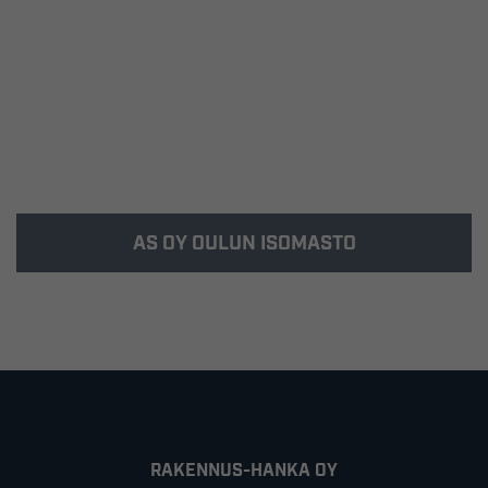
Kohde valmistui syksyllä 2007 Oulun
Toppilansaareen.
AS OY OULUN ISOMASTO
Kohde valmistui keväällä 2005 Oulun
Asuntomessualueelle Fokkatielle.
RAKENNUS-HANKA OY