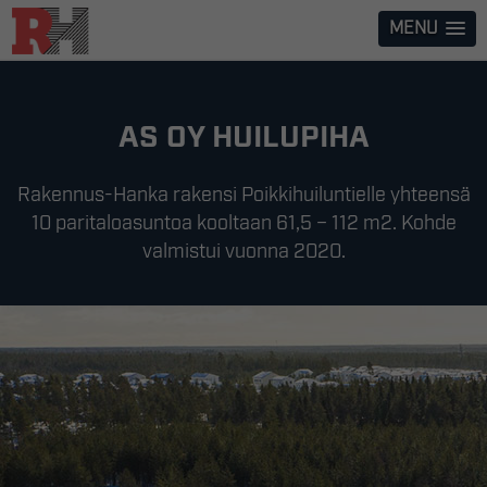
Skip
MENU
to
content
AS OY HUILUPIHA
Rakennus-Hanka rakensi Poikkihuiluntielle yhteensä
10 paritaloasuntoa kooltaan 61,5 – 112 m2. Kohde
valmistui vuonna 2020.