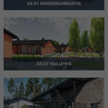
AS OY MARSSIRUMMUNTIE
Rakennus-Hanka rakensi Marssirummuntielle 10
yksitasoista erillistaloa kooltaan 84 – 108 m2.
AS OY HUILUPIHA
Rakennus-Hanka rakensi Poikkihuiluntielle
yhteensä 10 paritaloasuntoa kooltaan 61,5 – 112
m2.