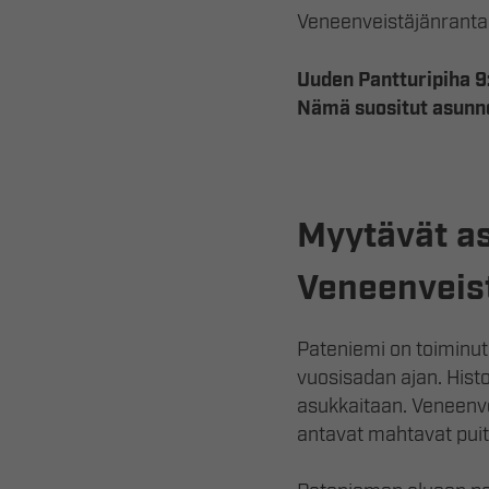
Veneenveistäjänranta
Uuden Pantturipiha 9
Nämä suositut asunn
Myytävät a
Veneenveist
Pateniemi on toiminut
vuosisadan ajan. Hist
asukkaitaan. Veneenvei
antavat mahtavat puit