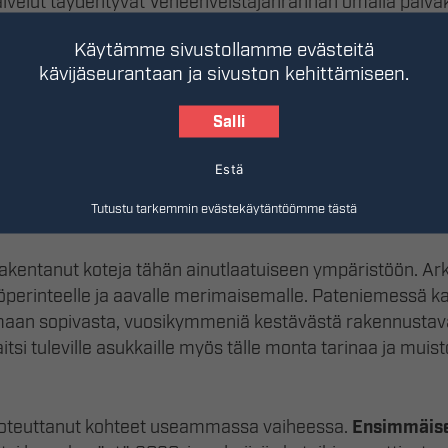
velut täydentyvät Veneenveistäjänrannan omalla päiväk
la, joka palvelee jo asiakkaitaan. Vierestä aukeava moot
Käytämme sivustollamme evästeitä
nopean yhteyden keskustaan sekä muualle Ouluun.
kävijäseurantaan ja sivuston kehittämiseen.
anka rakentaa kolme taloyhti
Salli
aan – viimeisen taloyhtiön asu
Estä
Tutustu tarkemmin evästekäytäntöömme tästä
entanut koteja tähän ainutlaatuiseen ympäristöön. Ark
öperinteelle ja aavalle merimaisemalle. Pateniemessä k
maan sopivasta, vuosikymmeniä kestävästä rakennusta
itsi tuleville asukkaille myös tälle monta tarinaa ja muist
oteuttanut kohteet useammassa vaiheessa.
Ensimmäise