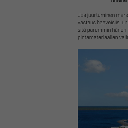
lähellä
Jos juurtuminen meren
vastaus haaveisiisi un
sitä paremmin hänen t
pintamateriaalien val