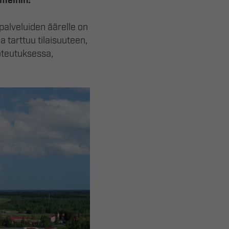
 meihin!
palveluiden äärelle on
 tarttuu tilaisuuteen,
oteutuksessa,