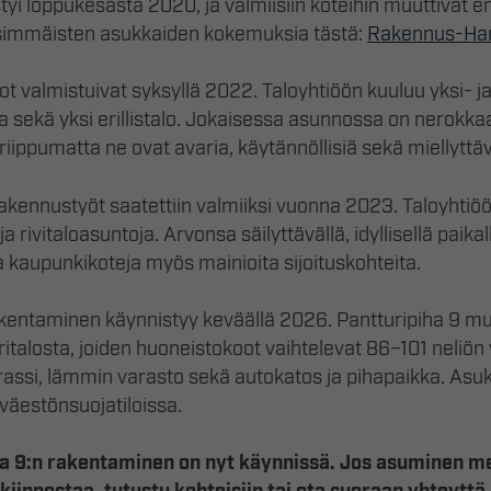
yi loppukesästä 2020, ja valmiisiin koteihin muuttivat 
nsimmäisten asukkaiden kokemuksia tästä:
Rakennus-Han
t valmistuivat syksyllä 2022. Taloyhtiöön kuuluu yksi- ja
ja sekä yksi erillistalo. Jokaisessa asunnossa on nerokkaa
iippumatta ne ovat avaria, käytännöllisiä sekä miellyttäv
akennustyöt saatettiin valmiiksi vuonna 2023. Taloyhtiöö
a rivitaloasuntoja. Arvonsa säilyttävällä, idyllisellä paikal
a kaupunkikoteja myös mainioita sijoituskohteita.
kentaminen käynnistyy keväällä 2026. Pantturipiha 9 m
italosta, joiden huoneistokoot vaihtelevat 86–101 neliön v
assi, lämmin varasto sekä autokatos ja pihapaikka. Asukk
 väestönsuojatiloissa.
a 9:n rakentaminen on nyt käynnissä. Jos asuminen me