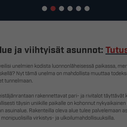
ue ja viihtyisät asunnot:
Tutu
eilisi unelmien kodista luonnonläheisessä paikassa, mere
eskellä? Nyt tämä unelma on mahdollista muuttaa todeksi.
set tunnelmaan.
äjänrantaan rakennettavat pari- ja rivitalot täyttävät k
llisesti täysin uniikille paikalle on kohonnut nykyaikainen
 asuinalue. Rakenteilla oleva alue tulee palvelemaan as
monipuolisilla virkistys- ja ulkoilumahdollisuuksilla.