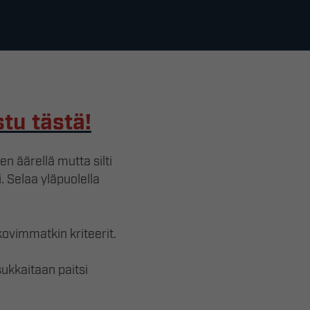
stu
tästä!
n äärellä mutta silti
 Selaa yläpuolella
ovimmatkin kriteerit.
ukkaitaan paitsi