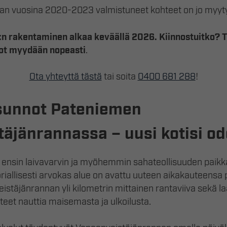
an vuosina 2020-2023 valmistuneet kohteet on jo myyty
:n rakentaminen alkaa keväällä 2026. Kiinnostuitko? 
ot myydään nopeasti
.
Ota yhteyttä tästä
tai soita
0400 681 288
!
sunnot Pateniemen
äjänrannassa – uusi kotisi od
 ensin laivavarvin ja myöhemmin sahateollisuuden paikkan
oriallisesti arvokas alue on avattu uuteen aikakauteensa
stäjänrannan yli kilometrin mittainen rantaviiva sekä la
teet nauttia maisemasta ja ulkoilusta.