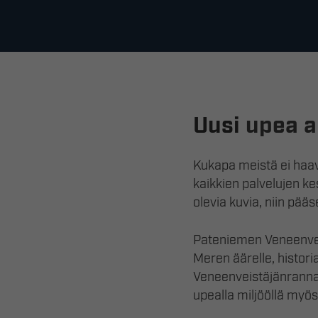
Uusi
upea al
Kukapa meistä ei haav
kaikkien palvelujen k
olevia kuvia, niin pää
Pateniemen Veneenveist
Meren äärelle, historia
Veneenveistäjänrannan
upealla miljööllä myös 