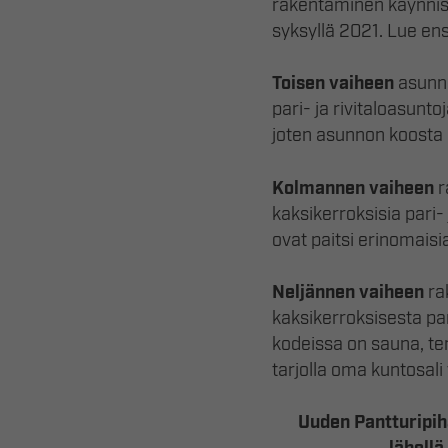
rakentaminen käynnist
syksyllä 2021. Lue e
Toisen vaiheen
asunno
pari- ja rivitaloasunto
joten asunnon koosta r
Kolmannen
vaiheen
r
kaksikerroksisia pari- j
ovat paitsi erinomaisi
Neljännen vaiheen
ra
kaksikerroksisesta par
kodeissa on sauna, ter
tarjolla oma kuntosali
Uuden Pantturipih