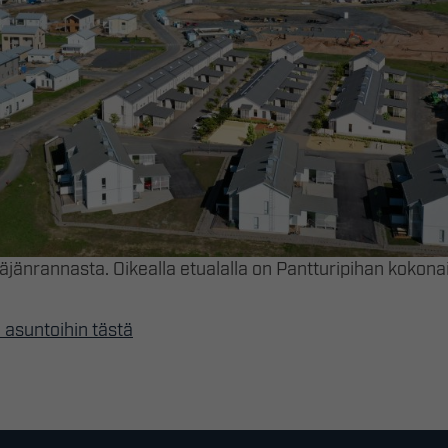
jänrannasta. Oikealla etualalla on Pantturipihan kokona
 asuntoihin tästä