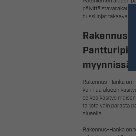
Pateniemen alueen pal
päivittäistavarakaupal
bussilinjat takaavat 
Rakennus-H
Pantturipih
myynnissä!
Rakennus-Hanka on rak
kunniaa alueen käsity
selkeä käsitys maise
tarjota vain parasta pa
alueelle.
Rakennus-Hanka on t