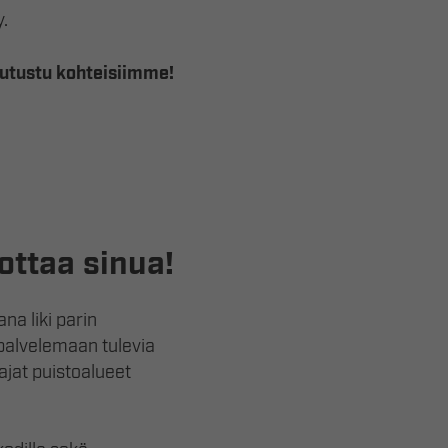
.
Tutustu kohteisiimme!
ottaa sinua!
a liki parin
 palvelemaan tulevia
ajat puistoalueet