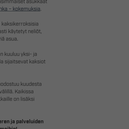
ensimmäiset asukkaat
ka – kokemuksia
.
 kaksikerroksisia
sti käytetyt neliöt,
iä asua.
n kuuluu yksi- ja
la sijaitsevat kaksiot
uodostuu kuudesta
älillä. Kaikissa
aille on lisäksi
ren ja palveluiden