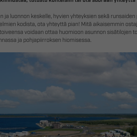
 kiinnostaa, tutustu kohteisiin tai ota suoraan yhteyttä
 ja luonnon keskelle, hyvien yhteyksien sekä runsaiden 
elmien kodista, ota yhteyttä pian! Mitä aikaisemmin ostaja
oiveensa voidaan ottaa huomioon asunnon sisätilojen t
innassa ja pohjapiirroksen hiomisessa.