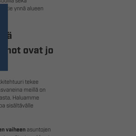
odilla sekä
toritie ynnä alueen
ötä
nnot ovat jo
kitehtuuri tekee
asvaneina meillä on
vasta. Haluamme
oa sisältävälle
n vaiheen
asuntojen