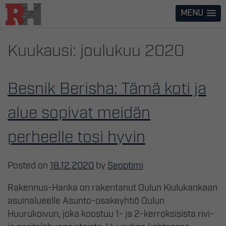
Skip
MENU
to
content
Kuukausi:
joulukuu 2020
Besnik Berisha: Tämä koti ja
alue sopivat meidän
perheelle tosi hyvin
Posted on
18.12.2020
by
Seoptimi
Rakennus-Hanka on rakentanut Oulun Kiulukankaan
asuinalueelle Asunto-osakeyhtiö Oulun
Huurukoivun, joka koostuu 1- ja 2-kerroksisista rivi-