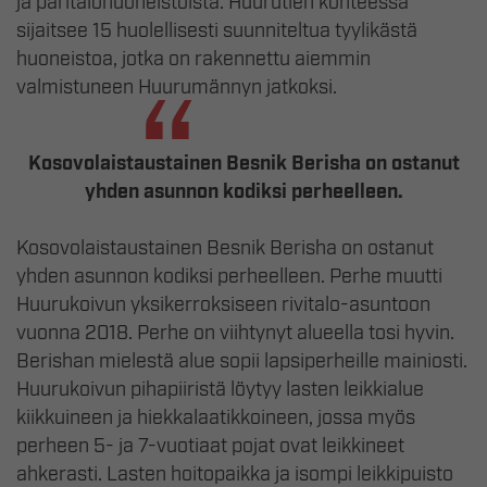
ja paritalohuoneistoista. Huurutien kohteessa
sijaitsee 15 huolellisesti suunniteltua tyylikästä
huoneistoa, jotka on rakennettu aiemmin
valmistuneen Huurumännyn jatkoksi.
Kosovolaistaustainen Besnik Berisha on ostanut
yhden asunnon kodiksi perheelleen.
Kosovolaistaustainen Besnik Berisha on ostanut
yhden asunnon kodiksi perheelleen. Perhe muutti
Huurukoivun yksikerroksiseen rivitalo-asuntoon
vuonna 2018. Perhe on viihtynyt alueella tosi hyvin.
Berishan mielestä alue sopii lapsiperheille mainiosti.
Huurukoivun pihapiiristä löytyy lasten leikkialue
kiikkuineen ja hiekkalaatikkoineen, jossa myös
perheen 5- ja 7-vuotiaat pojat ovat leikkineet
ahkerasti. Lasten hoitopaikka ja isompi leikkipuisto