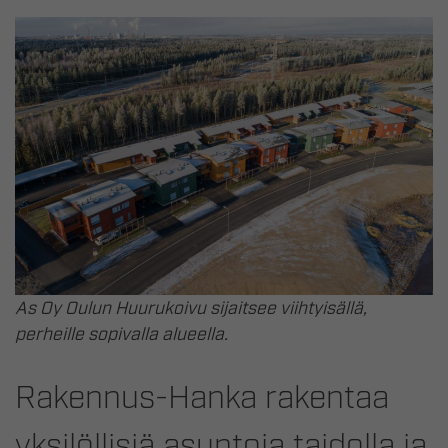
As Oy Oulun Huurukoivu sijaitsee viihtyisällä,
perheille sopivalla alueella.
Rakennus-Hanka rakentaa
yksilöllisiä asuntoja taidolla ja