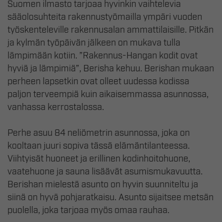
Suomen ilmasto tarjoaa hyvinkin vaihtelevia
sääolosuhteita rakennustyömailla ympäri vuoden
työskenteleville rakennusalan ammattilaisille. Pitkän
ja kylmän työpäivän jälkeen on mukava tulla
lämpimään kotiin. ”Rakennus-Hangan kodit ovat
hyviä ja lämpimiä”, Berisha kehuu. Berishan mukaan
perheen lapsetkin ovat olleet uudessa kodissa
paljon terveempiä kuin aikaisemmassa asunnossa,
vanhassa kerrostalossa.
Perhe asuu 84 neliömetrin asunnossa, joka on
kooltaan juuri sopiva tässä elämäntilanteessa.
Viihtyisät huoneet ja erillinen kodinhoitohuone,
vaatehuone ja sauna lisäävät asumismukavuutta.
Berishan mielestä asunto on hyvin suunniteltu ja
siinä on hyvä pohjaratkaisu. Asunto sijaitsee metsän
puolella, joka tarjoaa myös omaa rauhaa.