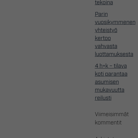
tekoina
Parin
vuosikymmenen
yhteistyö
kertoo
vahvasta
luottamuksesta
4 h+k – tilava
koti parantaa
asumisen
mukavuutta
reilusti
Viimeisimmät
kommentit