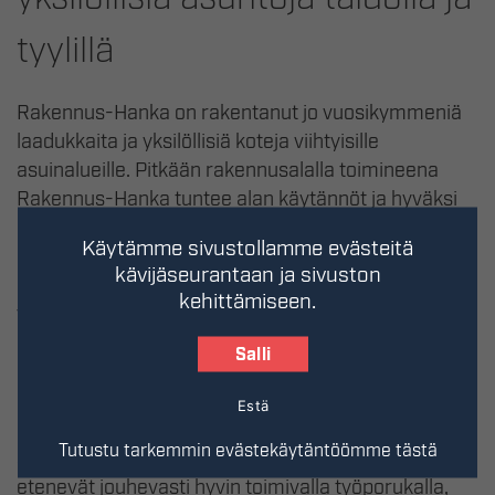
tyylillä
Rakennus-Hanka on rakentanut jo vuosikymmeniä
laadukkaita ja yksilöllisiä koteja viihtyisille
asuinalueille. Pitkään rakennusalalla toimineena
Rakennus-Hanka tuntee alan käytännöt ja hyväksi
havaitut menetelmät, mutta pysyy kuitenkin ajan
Käytämme sivustollamme evästeitä
hermolla ja uudistuu alan kehityksen eturivissä.
kävijäseurantaan ja sivuston
Haluamme rakentaa trendikkäitä koteja, jotka
kehittämiseen.
vastaavat toiveisiin toimivasta ja viihtyisästä
kodista.
Salli
Rakennus-Hangan rakennusprojektit lähtevät
Estä
liikkeelle viihtyisien ja hyvien tonttien etsimisellä ja
Tutustu tarkemmin evästekäytäntöömme tästä
suunnittelun käynnistämisellä. Rakennustyöt
etenevät jouhevasti hyvin toimivalla työporukalla,