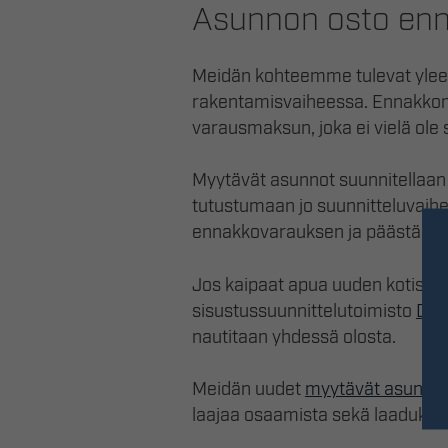
Asunnon osto enn
Meidän kohteemme tulevat yleen
rakentamisvaiheessa. Ennakkoma
varausmaksun, joka ei vielä ole 
Myytävät asunnot suunnitellaan
tutustumaan jo suunnitteluvaihe
ennakkovarauksen ja päästä vai
Jos kaipaat apua uuden kotisi m
sisustussuunnittelutoimisto
Dec
nautitaan yhdessä olosta.
Meidän uudet
myytävät asunno
laajaa osaamista sekä laadukka