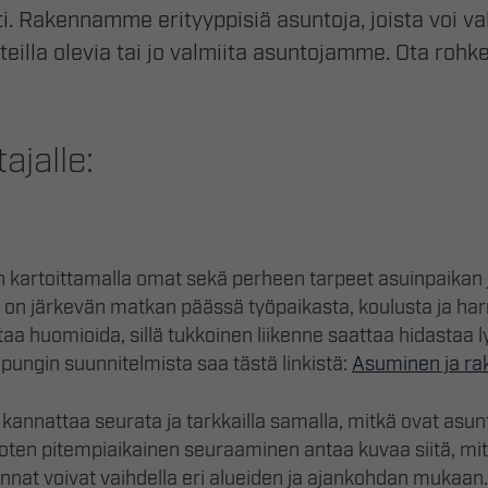
 Rakennamme erityyppisiä asuntoja, joista voi val
eilla olevia tai jo valmiita asuntojamme. Ota rohke
ajalle:
 kartoittamalla omat sekä perheen tarpeet asuinpaikan 
a on järkevän matkan päässä työpaikasta, koulusta ja ha
aa huomioida, sillä tukkoinen liikenne saattaa hidastaa 
pungin suunnitelmista saa tästä linkistä:
Asuminen ja r
annattaa seurata ja tarkkailla samalla, mitkä ovat asunto
a, joten pitempiaikainen seuraaminen antaa kuvaa siitä, m
nat voivat vaihdella eri alueiden ja ajankohdan mukaan.