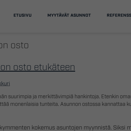
ETUSIVU
MYYTÄVÄT ASUNNOT
REFERENSS
on osto
non osto etukäteen
kkuri
män suurimpia ja merkittävimpiä hankintoja. Etenkin o
ttää monenlaisia tunteita. Asunnon ostossa kannattaa k
kymmenten kokemus asuntojen myynnistä. Siksi m