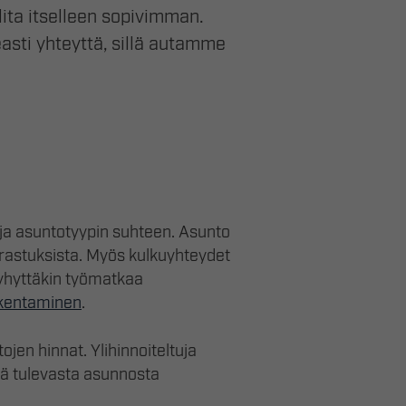
ita itselleen sopivimman.
asti yhteyttä, sillä autamme
ja asuntotyypin suhteen. Asunto
rrastuksista. Myös kulkuyhteydet
lyhyttäkin työmatkaa
akentaminen
.
jen hinnat. Ylihinnoiteltuja
itä tulevasta asunnosta