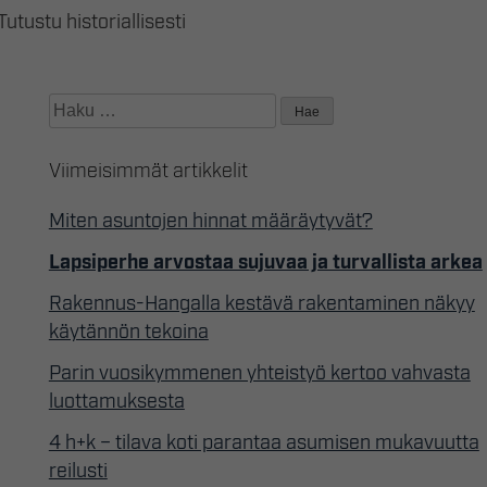
ustu historiallisesti
Haku:
Viimeisimmät artikkelit
Miten asuntojen hinnat määräytyvät?
Lapsiperhe arvostaa sujuvaa ja turvallista arkea
Rakennus-Hangalla kestävä rakentaminen näkyy
käytännön tekoina
Parin vuosikymmenen yhteistyö kertoo vahvasta
luottamuksesta
4 h+k – tilava koti parantaa asumisen mukavuutta
reilusti