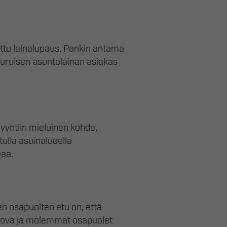
ttu lainalupaus. Pankin antama
uuruisen asuntolainan asiakas
myyntiin mieluinen kohde,
ulla asuinalueella
eaa.
n osapuolten etu on, että
sitova ja molemmat osapuolet