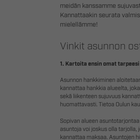
meidän kanssamme sujuvasti.
Kannattaakin seurata valmist
mielellämme!
Vinkit asunnon ost
1. Kartoita ensin omat tarpeesi
Asunnon hankkiminen aloitetaan
kannattaa hankkia alueelta, jok
sekä liikenteen sujuvuus kannatt
huomattavasti. Tietoa Oulun kau
Sopivan alueen asuntotarjontaa k
asuntoja voi joskus olla tarjoll
kannattaa maksaa. Asuntojen hin