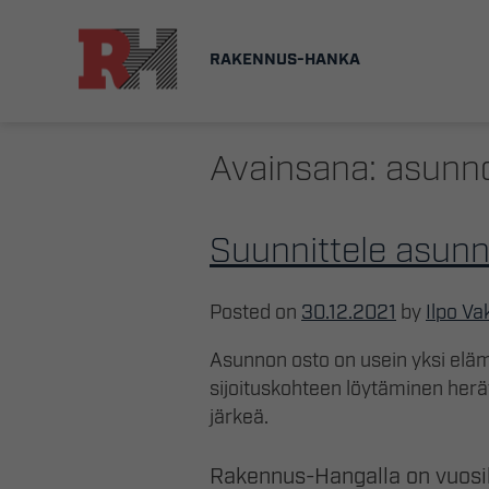
Skip
to
RAKENNUS-HANKA
content
Avainsana:
asunn
Suunnittele asun
Posted on
30.12.2021
by
Ilpo Va
Asunnon osto on usein yksi elä
sijoituskohteen löytäminen herä
järkeä.
Rakennus-Hangalla on vuosi