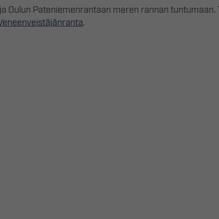
ja Oulun Pateniemenrantaan meren rannan tuntumaan. Tut
Veneenveistäjänranta
.