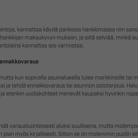
intoja, kannattaa käydä pankissa hankkimassa niin sano
hankkijan maksukyvyn mukaan, ja siitä selviää, minkä s
ntolaina kannattaa siis varmistaa.
ee ennakkovaraus
 mutta kun sopivalla asuinalueella tulee markkinoille tai 
si ja tehdä ennakkovaraus tai asunnon ostotarjous. Halut
 ja etenkin uudiskohteet menevät kaupaksi hyvinkin nop
dä varausluonteisesti aluksi suullisena, mutta molempie
pian myös kirjallisesti. Silloin se on molemmin puolin 