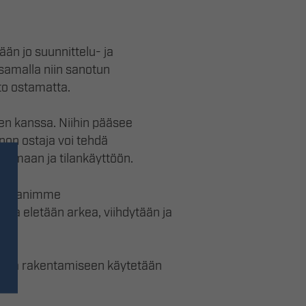
än jo suunnittelu- ja
samalla niin sanotun
nto ostamatta.
en kanssa. Niihin pääsee
non ostaja voi tehdä
ilmaan ja tilankäyttöön.
kumppanimme
issa eletään arkea, viihdytään ja
uun ja rakentamiseen käytetään