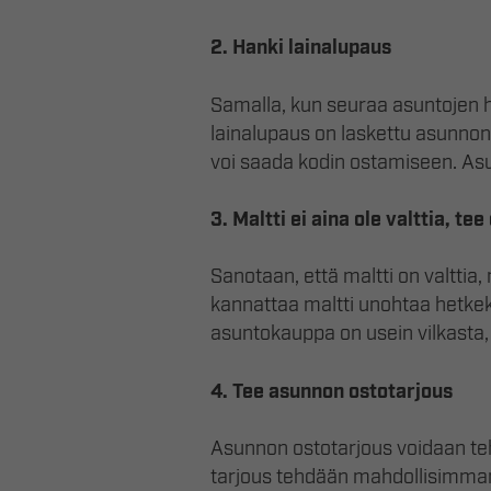
2. Hanki lainalupaus
Samalla, kun seuraa asuntojen h
lainalupaus on laskettu asunnon
voi saada kodin ostamiseen. Asu
3. Maltti ei aina ole valttia, t
Sanotaan, että maltti on valttia,
kannattaa maltti unohtaa hetkek
asuntokauppa on usein vilkasta,
4. Tee asunnon ostotarjous
Asunnon ostotarjous voidaan teh
tarjous tehdään mahdollisimman 