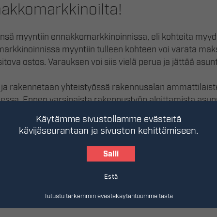
akkomarkkinoilta!
sä myyntiin ennakkomarkkinoinnissa, eli kohteita myydä
rkkinoinnissa myyntiin tulleen kohteen voi varata mak
sitova ostos. Varauksen voi siis vielä perua ja jättää asu
 ja rakennetaan yhteistyössä rakennusalan ammattilaist
essa. Ennen varsinaista rakennustyön aloittamista asun
kuttamaan valmistuvan asuntonsa sisustukseen, värimaa
Käytämme sivustollamme evästeitä
kävijäseurantaan ja sivuston kehittämiseen.
ateriaalien ja värien valintaan, voit kääntyä yhteistyö
orio Design Studion
puoleen. He suunnittelevat koteja, jo
Salli
Estä
t
ovat aina jonkun tulevia koteja, joten niiden suunnittel
Tutustu tarkemmin evästekäytäntöömme tästä
ita menetelmiä!