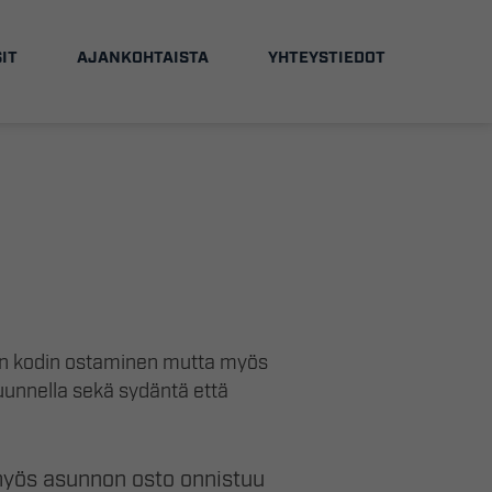
IT
AJANKOHTAISTA
YHTEYSTIEDOT
man kodin ostaminen mutta myös
uunnella sekä sydäntä että
yös asunnon osto onnistuu