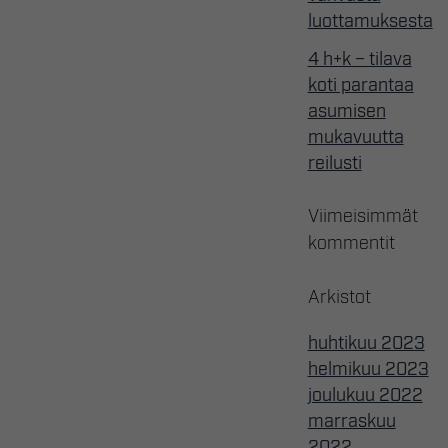
luottamuksesta
4 h+k – tilava
koti parantaa
asumisen
mukavuutta
reilusti
Viimeisimmät
kommentit
Arkistot
huhtikuu 2023
helmikuu 2023
joulukuu 2022
marraskuu
2022