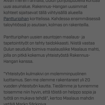
Aivan meren rannalla, Oulun pohjoispuolella kohoaa
uusi asuinalue. Rakennus-Hangan uusimmat
kohteet sijaitsevat tällä viihtyisällä alueella
Pantturipihan
korttelissa. Kahdessa ensimmäisessä
taloyhtiössä jo asutaan, kolmas on rakenteilla.
Pantturipihan uusien asuntojen maalaus- ja
tapetointityöt on tehty taidokkaasti. Niistä vastaa
Oulun seudulla toimiva maalausliike Maalaus mahti,
jolla on pitkä kokemus yhteistyöstä Rakennus-
Hangan kanssa.
”Yhteistyön kulmakivi on molemminpuolinen
luottamus. Sen me olemme rakentaneet yli 20
vuoden yhteistyön kautta. Tiedämme ja tunnemme
toisemme niin hyvin, että töistä on helppo sopia ja
työtä on mukava tehdä”, kertoo Maalaus mahdin
vetäjä Marko Särkiniva.