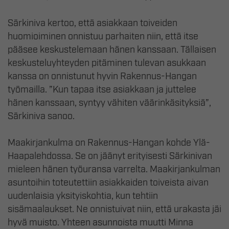
Särkiniva kertoo, että asiakkaan toiveiden
huomioiminen onnistuu parhaiten niin, että itse
pääsee keskustelemaan hänen kanssaan. Tällaisen
keskusteluyhteyden pitäminen tulevan asukkaan
kanssa on onnistunut hyvin Rakennus-Hangan
työmailla. ”Kun tapaa itse asiakkaan ja juttelee
hänen kanssaan, syntyy vähiten väärinkäsityksiä”,
Särkiniva sanoo.
Maakirjankulma on Rakennus-Hangan kohde Ylä-
Haapalehdossa. Se on jäänyt erityisesti Särkinivan
mieleen hänen työuransa varrelta. Maakirjankulman
asuntoihin toteutettiin asiakkaiden toiveista aivan
uudenlaisia yksityiskohtia, kun tehtiin
sisämaalaukset. Ne onnistuivat niin, että urakasta jäi
hyvä muisto. Yhteen asunnoista muutti Minna