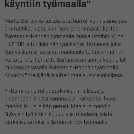
käyntiin työmaalla”
Marko Särkiniva kertoo, että hän oli valmistunut juuri
ammattikoulusta, kun meni ensimmäistä kertaa
Rakennus-Hangan työmaalle maalaustöihin. Vuosi
oli 2000 ja tuolloin hän työskenteli firmassa, jolta
Ilpo Vakkuri oli ostanut maalaustyöt. Ensimmäinen
kerta johti siihen, että Särkiniva on sen jälkeen ollut
mukana jokaisella Rakennus-Hangan työmaalla.
Aluksi työntekijänä ja sitten maalausurakoitsijana.
Yrittäminen oli ollut Särkinivan mielessä jo
pidempään, mutta vuonna 2011 siihen tuli hyvä
mahdollisuus ja hän perusti Maalaus mahdin.
Nykyisin työtiimiin kuuluu viisi maalaria, joista
Särkiniva on yksi, sillä hän viihtyy työmaalla.