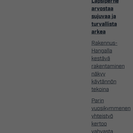
Lapsiperhe
arvostaa
sujuvaa ja
turvallista
arkea
Rakennus-
Hangalla
kestävä
rakentaminen
näkyy
käytännön
tekoina
Parin
vuosikymmenen
yhteistyö
kertoo
vahvasta