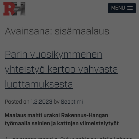
Skip
MENU
to
content
Avainsana:
sisämaalaus
Parin vuosikymmenen
yhteistyö kertoo vahvasta
luottamuksesta
Posted on
1.2.2023
by
Seoptimi
Maalaus mahti urakoi Rakennus-Hangan
työmaalla seinien ja kattojen viimeistelytyöt