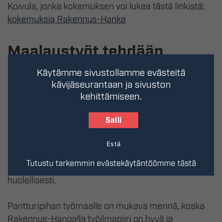
Koivula, jonka kokemuksen voi lukea tästä linkistä:
kokemuksia Rakennus-Hanka
Maalaustyöt tehdään
viimeisen päälle
Käytämme sivustollamme evästeitä
kävijäseurantaan ja sivuston
kehittämiseen.
Keväällä Maalaus mahdin porukka menee
Pantturipiha 8:n työmaalle. Kun timpurit ovat
Salli
lähteneet, alkavat tasoitustyöt, jotka kuuluvat
Särkinivan tiimille. Sen jälkeen maalataan. Tehdään
Estä
sisämaalaukset ja tarvittaessa tapetoidaan. Ne ovat
Tutustu tarkemmin evästekäytäntöömme tästä
sisustustöitä, jotka tehdään viimeisen päälle
huolellisesti.
Pantturipihan työmaalle on mukava mennä, koska
Rakennus-Hangalla työilmapiiri on hyvä ja