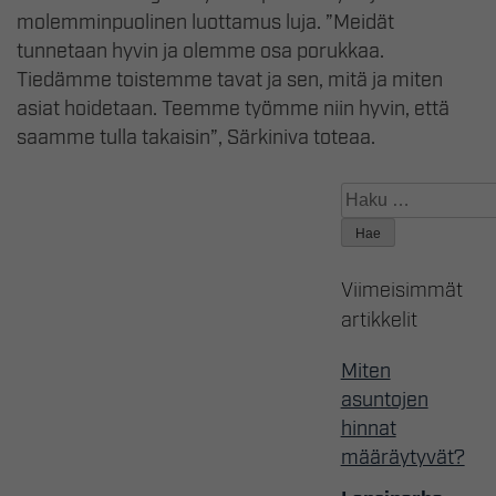
molemminpuolinen luottamus luja. ”Meidät
tunnetaan hyvin ja olemme osa porukkaa.
Tiedämme toistemme tavat ja sen, mitä ja miten
asiat hoidetaan. Teemme työmme niin hyvin, että
saamme tulla takaisin”, Särkiniva toteaa.
Haku:
Viimeisimmät
artikkelit
Miten
asuntojen
hinnat
määräytyvät?