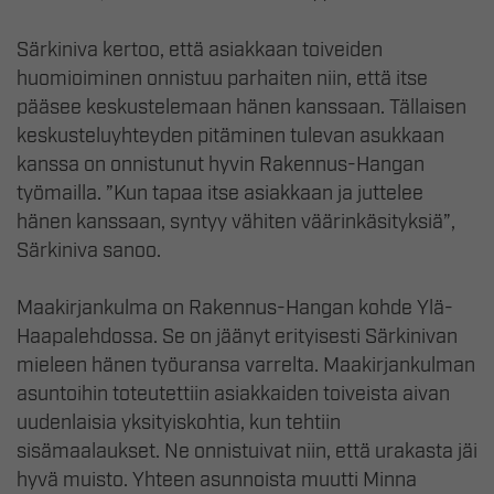
Särkiniva kertoo, että asiakkaan toiveiden
huomioiminen onnistuu parhaiten niin, että itse
pääsee keskustelemaan hänen kanssaan. Tällaisen
keskusteluyhteyden pitäminen tulevan asukkaan
kanssa on onnistunut hyvin Rakennus-Hangan
työmailla. ”Kun tapaa itse asiakkaan ja juttelee
hänen kanssaan, syntyy vähiten väärinkäsityksiä”,
Särkiniva sanoo.
Maakirjankulma on Rakennus-Hangan kohde Ylä-
Haapalehdossa. Se on jäänyt erityisesti Särkinivan
mieleen hänen työuransa varrelta. Maakirjankulman
asuntoihin toteutettiin asiakkaiden toiveista aivan
uudenlaisia yksityiskohtia, kun tehtiin
sisämaalaukset. Ne onnistuivat niin, että urakasta jäi
hyvä muisto. Yhteen asunnoista muutti Minna