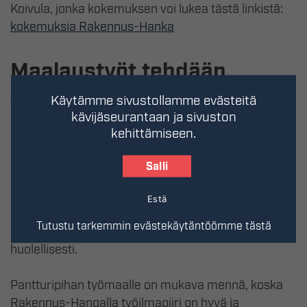
Koivula, jonka kokemuksen voi lukea tästä linkistä:
kokemuksia Rakennus-Hanka
Maalaustyöt tehdään
viimeisen päälle
Käytämme sivustollamme evästeitä
kävijäseurantaan ja sivuston
kehittämiseen.
Keväällä Maalaus mahdin porukka menee
Pantturipiha 8:n työmaalle. Kun timpurit ovat
Salli
lähteneet, alkavat tasoitustyöt, jotka kuuluvat
Särkinivan tiimille. Sen jälkeen maalataan. Tehdään
Estä
sisämaalaukset ja tarvittaessa tapetoidaan. Ne ovat
Tutustu tarkemmin evästekäytäntöömme tästä
sisustustöitä, jotka tehdään viimeisen päälle
huolellisesti.
Pantturipihan työmaalle on mukava mennä, koska
Rakennus-Hangalla työilmapiiri on hyvä ja