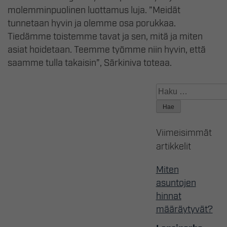
molemminpuolinen luottamus luja. ”Meidät
tunnetaan hyvin ja olemme osa porukkaa.
Tiedämme toistemme tavat ja sen, mitä ja miten
asiat hoidetaan. Teemme työmme niin hyvin, että
saamme tulla takaisin”, Särkiniva toteaa.
Haku:
Viimeisimmät
artikkelit
Miten
asuntojen
hinnat
määräytyvät?