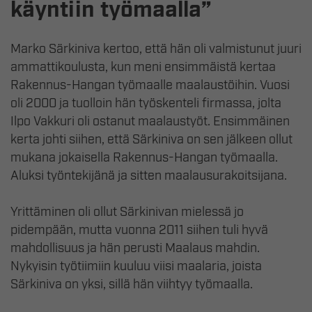
käyntiin työmaalla”
Marko Särkiniva kertoo, että hän oli valmistunut juuri
ammattikoulusta, kun meni ensimmäistä kertaa
Rakennus-Hangan työmaalle maalaustöihin. Vuosi
oli 2000 ja tuolloin hän työskenteli firmassa, jolta
Ilpo Vakkuri oli ostanut maalaustyöt. Ensimmäinen
kerta johti siihen, että Särkiniva on sen jälkeen ollut
mukana jokaisella Rakennus-Hangan työmaalla.
Aluksi työntekijänä ja sitten maalausurakoitsijana.
Yrittäminen oli ollut Särkinivan mielessä jo
pidempään, mutta vuonna 2011 siihen tuli hyvä
mahdollisuus ja hän perusti Maalaus mahdin.
Nykyisin työtiimiin kuuluu viisi maalaria, joista
Särkiniva on yksi, sillä hän viihtyy työmaalla.