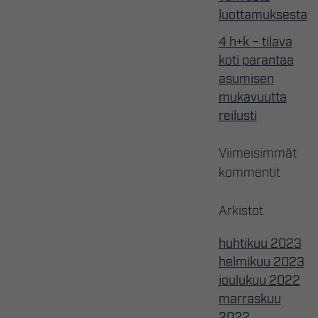
luottamuksesta
4 h+k – tilava
koti parantaa
asumisen
mukavuutta
reilusti
Viimeisimmät
kommentit
Arkistot
huhtikuu 2023
helmikuu 2023
joulukuu 2022
marraskuu
2022