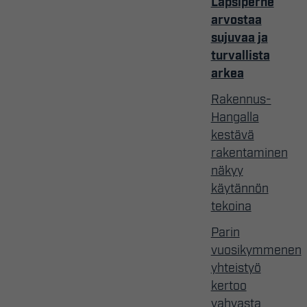
Lapsiperhe
arvostaa
sujuvaa ja
turvallista
arkea
Rakennus-
Hangalla
kestävä
rakentaminen
näkyy
käytännön
tekoina
Parin
vuosikymmenen
yhteistyö
kertoo
vahvasta