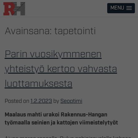
Skip
MENU
to
content
Avainsana:
tapetointi
Parin vuosikymmenen
yhteistyö kertoo vahvasta
luottamuksesta
Posted on
1.2.2023
by
Seoptimi
Maalaus mahti urakoi Rakennus-Hangan
työmaalla seinien ja kattojen viimeistelytyöt