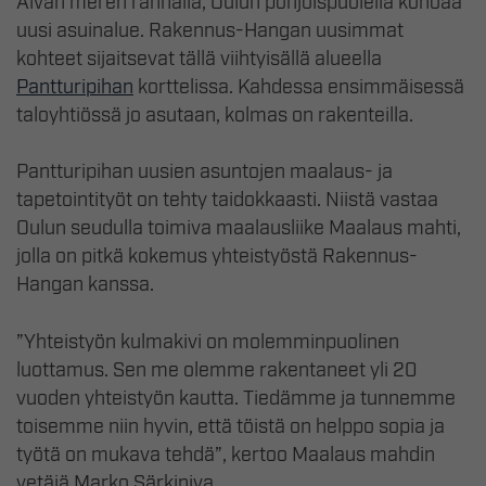
Aivan meren rannalla, Oulun pohjoispuolella kohoaa
uusi asuinalue. Rakennus-Hangan uusimmat
kohteet sijaitsevat tällä viihtyisällä alueella
Pantturipihan
korttelissa. Kahdessa ensimmäisessä
taloyhtiössä jo asutaan, kolmas on rakenteilla.
Pantturipihan uusien asuntojen maalaus- ja
tapetointityöt on tehty taidokkaasti. Niistä vastaa
Oulun seudulla toimiva maalausliike Maalaus mahti,
jolla on pitkä kokemus yhteistyöstä Rakennus-
Hangan kanssa.
”Yhteistyön kulmakivi on molemminpuolinen
luottamus. Sen me olemme rakentaneet yli 20
vuoden yhteistyön kautta. Tiedämme ja tunnemme
toisemme niin hyvin, että töistä on helppo sopia ja
työtä on mukava tehdä”, kertoo Maalaus mahdin
vetäjä Marko Särkiniva.